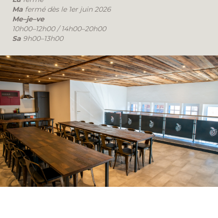
Ma
fermé dès le 1er juin 2026
Me–je–ve
10h00–12h00 / 14h00–20h00
Sa
9h00–13h00