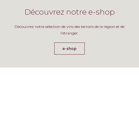
Découvrez notre e-shop
Découvrez notre sélection de vins des terroirs de la région et de
l’étranger.
e-shop
Blog
Découvrez la liste de nos vins médaillés en 2024
Evénements du mois d'octobre et de novembre 2024
Quel vin pour quel plat ?
Agenda
Agenda