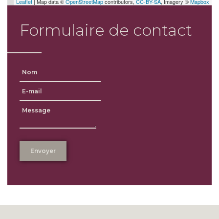
Leaflet
| Map data ©
OpenStreetMap
contributors,
CC-BY-SA
, Imagery ©
Mapbox
Formulaire de contact
Envoyer