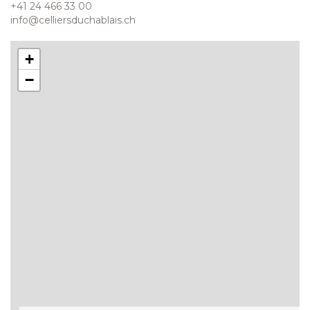
+41 24 466 33 00
info@celliersduchablais.ch
+
−