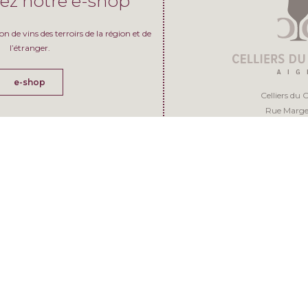
ez notre e-shop
n de vins des terroirs de la région et de
l’étranger.
e-shop
Celliers du 
Rue Marge
1860 Ai
Blog
+41 24 466 33 00
|
info@c
liste de nos vins médaillés en 2024
mois d'octobre et de novembre 2024
Magasin 
el vin pour quel plat ?
Lu
fer
Agenda
Ma
fermé dès le 
Me-Je-Ve
10h-12
Agenda
Sa
9h-
Magasin 