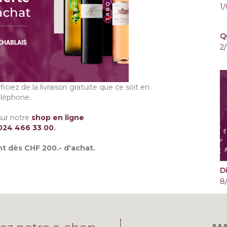
1
Q
2
iciez de la livraison gratuite que ce soit en
éléphone.
ur notre
shop en ligne
024 466 33 00
.
t dès CHF 200.- d'achat.
D
8/